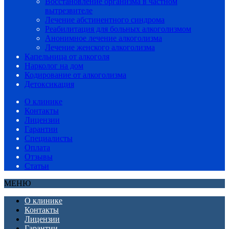
Восстановление организма в частном
вытрезвителе
Лечение абстинентного синдрома
Реабилитация для больных алкоголизмом
Анонимное лечение алкоголизма
Лечение женского алкоголизма
Капельница от алкоголя
Нарколог на дом
Кодирование от алкоголизма
Детоксикация
О клинике
Контакты
Лицензии
Гарантии
Специалисты
Оплата
Отзывы
Статьи
МЕНЮ
О клинике
Контакты
Лицензии
Гарантии