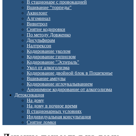
В стационаре с провокацией
Вшивание "торпеды"
Аквилонг
Алгоминал
Вивитрол
Снятие кодировки
По методу Довженко
Дисульфирам
Налтрексон
Кодирование уколом
Кодирование гипнозом
Кодирование "Эспераль"
Укол от алкоголизма
Кодирование двойной блок в Пошехонье
Вшивание ампулы
Кодирование иглоукалыванием
Анонимное кодирование от алкоголизма
Детоксикация
На дому
На дому в ночное время
В стационарных условиях
Индивидуальная консультация
Снятие ломки