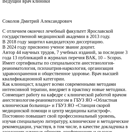
Ведущий врач клиники
Соколов Дмитрий Александрович
С отличием окончил лечебный факультет Ярославской
государственной медицинской академии в 2013 году.
В 2018 году защитил кандидатскую диссертацию.
В 2024 году присвоено ученое звание доцент.
Автор 44 научных трудов, 7 учебных изданий, за последние 3
года 13 публикаций в журналах перечня ВАК, 10 – Scopus.
Имеет сертификаты по специальности анестезиология-
реаниматология, психиатрия-наркология, организация
здравоохранения и общественное здоровье. Врач высшей
квалификационной категории.
Как клиницист, владеет всеми современными методами
интенсивной терапии, внедряет в практику новые методики.
Совмещает работу на кафедре с клинической работой врачом
анестезиологом-реаниматологом в ГБУЗ ЯО «Областная
клиническая больница» и ГБУЗ ЯО «Станция скорой
медицинской помощи и центр медицины катастроф».
Постоянно повышает свой профессиональный уровень,
изучая специальную литературу, клинические и методические
рекомендации, участвуя, в том числе, в качестве докладчика в
заседаниях научных обществ, конференциях и съездах