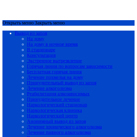
Срочный вызов
8(4852)33-44-03
Открыть меню
Закрыть меню
Вывод из запоя
На дому
На дому в ночное время
В стационаре
Консультация
Экстренное вытрезвление
Горячая линия по вопросам зависимости
Бесплатная горячая линия
Лечение похмелья на дому
Принудительный вывод из запоя
Лечение алкоголизма
Реабилитация алкозависимых
Принудительное лечение
Наркологический стационар
Наркологическая клиника
Наркологический центр
Анонимный вывод из запоя
Лечение хронического алкоголизма
Лечение пивного алкоголизма